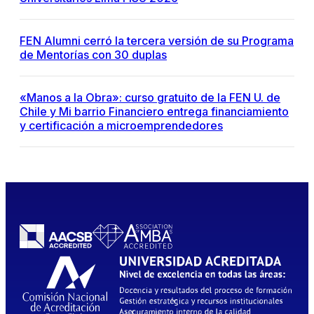
FEN Alumni cerró la tercera versión de su Programa
de Mentorías con 30 duplas
«Manos a la Obra»: curso gratuito de la FEN U. de
Chile y Mi barrio Financiero entrega financiamiento
y certificación a microemprendedores