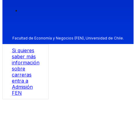
Facultad de Economía y Negocios (FEN), Universidad de Chile.
Si quieres
saber más
información
sobre
carreras
entra a
Admisión
FEN