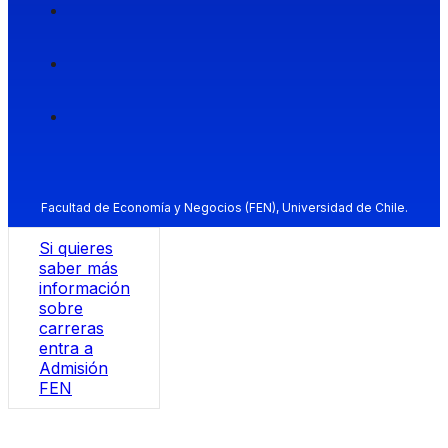
Facultad de Economía y Negocios (FEN), Universidad de Chile.
Si quieres
saber más
información
sobre
carreras
entra a
Admisión
FEN