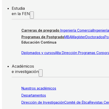
Estudia
en la FEN
Carreras de pregrado
Ingeniería Comercial
Ingenierí
Programas de Postgrado
MBA
Magíster
Doctorados
Pos
Educación Continua
Diplomados y cursos
Alta Dirección
Programas Corpora
Académicos
e investigación
Nuestros académicos
Departamentos
Dirección de Investigación
Comité de Ética
Revistas
Cen