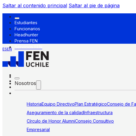
Saltar al contenido principal
Saltar al pie de página
Estudiantes
Funcionarios
Headhunter
Prensa FEN
Servicios FEN
ES
EN
Nosotros
Historia
Equipo Directivo
Plan Estratégico
Consejo de Fa
Aseguramiento de la calidad
Infraestructura
Círculo de Honor Alumni
Consejo Consultivo
Empresarial