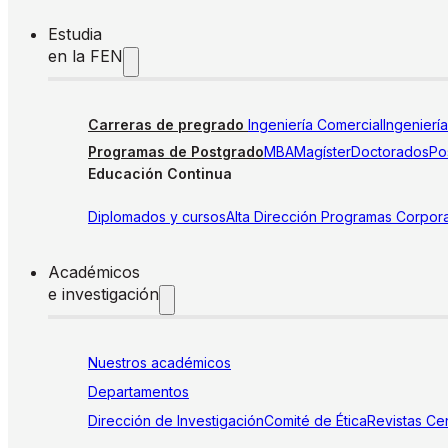
Estudia
en la FEN
Carreras de pregrado
Ingeniería Comercial
Ingenierí
Programas de Postgrado
MBA
Magíster
Doctorados
Pos
Educación Continua
Diplomados y cursos
Alta Dirección
Programas Corpora
Académicos
e investigación
Nuestros académicos
Departamentos
Dirección de Investigación
Comité de Ética
Revistas
Cen