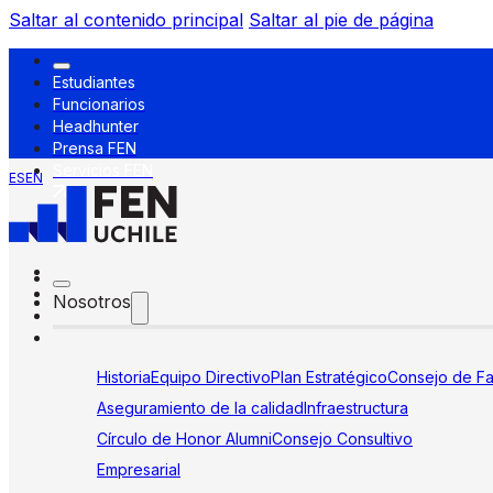
Saltar al contenido principal
Saltar al pie de página
Estudiantes
Funcionarios
Headhunter
Prensa FEN
Servicios FEN
ES
EN
Nosotros
Historia
Equipo Directivo
Plan Estratégico
Consejo de Fa
Aseguramiento de la calidad
Infraestructura
Círculo de Honor Alumni
Consejo Consultivo
Empresarial