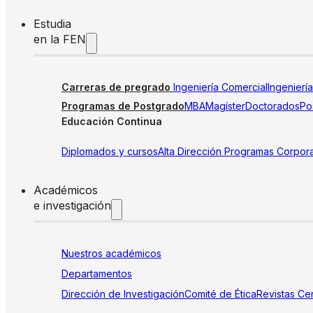
Estudia
en la FEN
Carreras de pregrado
Ingeniería Comercial
Ingenierí
Programas de Postgrado
MBA
Magíster
Doctorados
Pos
Educación Continua
Diplomados y cursos
Alta Dirección
Programas Corpora
Académicos
e investigación
Nuestros académicos
Departamentos
Dirección de Investigación
Comité de Ética
Revistas
Cen