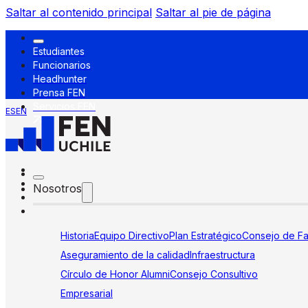
Saltar al contenido principal
Saltar al pie de página
Estudiantes
Funcionarios
Headhunter
Prensa FEN
Servicios FEN
ES
EN
Nosotros
Historia
Equipo Directivo
Plan Estratégico
Consejo de Fa
Aseguramiento de la calidad
Infraestructura
Círculo de Honor Alumni
Consejo Consultivo
Empresarial