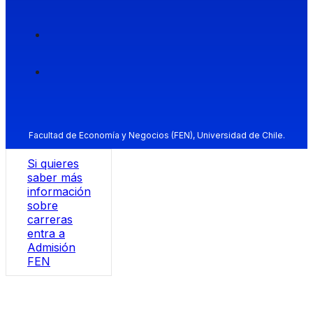
Facultad de Economía y Negocios (FEN), Universidad de Chile.
Si quieres
saber más
información
sobre
carreras
entra a
Admisión
FEN