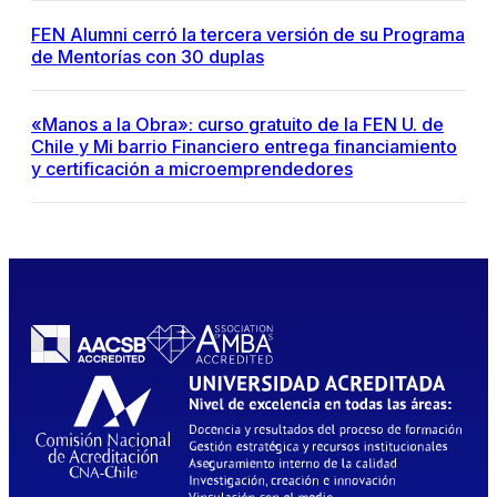
FEN Alumni cerró la tercera versión de su Programa
de Mentorías con 30 duplas
«Manos a la Obra»: curso gratuito de la FEN U. de
Chile y Mi barrio Financiero entrega financiamiento
y certificación a microemprendedores