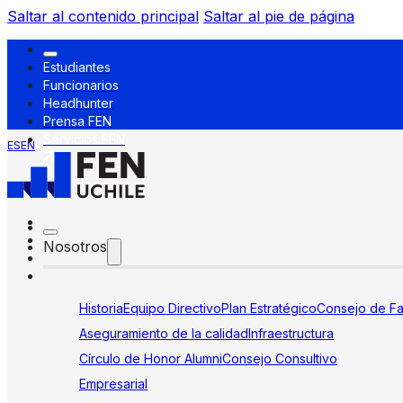
Saltar al contenido principal
Saltar al pie de página
Estudiantes
Funcionarios
Headhunter
Prensa FEN
Servicios FEN
ES
EN
Nosotros
Historia
Equipo Directivo
Plan Estratégico
Consejo de Fa
Aseguramiento de la calidad
Infraestructura
Círculo de Honor Alumni
Consejo Consultivo
Empresarial