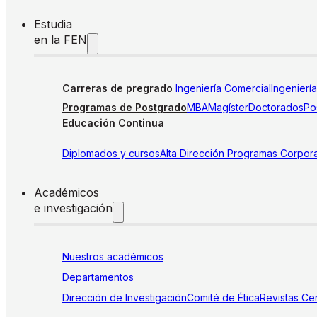
Estudia
en la FEN
Carreras de pregrado
Ingeniería Comercial
Ingenierí
Programas de Postgrado
MBA
Magíster
Doctorados
Pos
Educación Continua
Diplomados y cursos
Alta Dirección
Programas Corpora
Académicos
e investigación
Nuestros académicos
Departamentos
Dirección de Investigación
Comité de Ética
Revistas
Cen