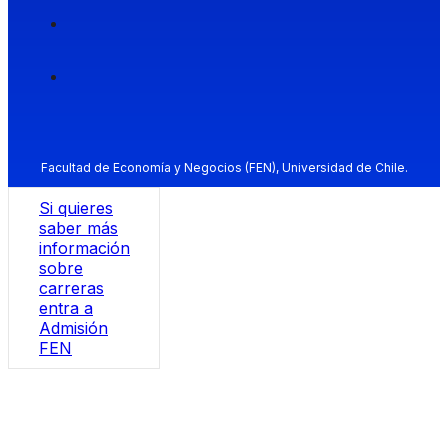
Facultad de Economía y Negocios (FEN), Universidad de Chile.
Si quieres
saber más
información
sobre
carreras
entra a
Admisión
FEN