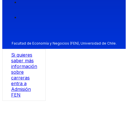
Facultad de Economía y Negocios (FEN), Universidad de Chile.
Si quieres
saber más
información
sobre
carreras
entra a
Admisión
FEN