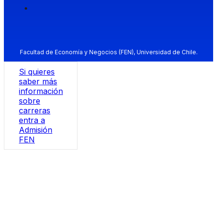
Facultad de Economía y Negocios (FEN), Universidad de Chile.
Si quieres
saber más
información
sobre
carreras
entra a
Admisión
FEN