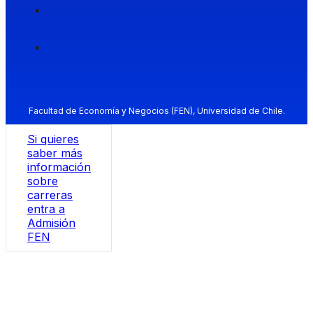
Facultad de Economía y Negocios (FEN), Universidad de Chile.
Si quieres
saber más
información
sobre
carreras
entra a
Admisión
FEN