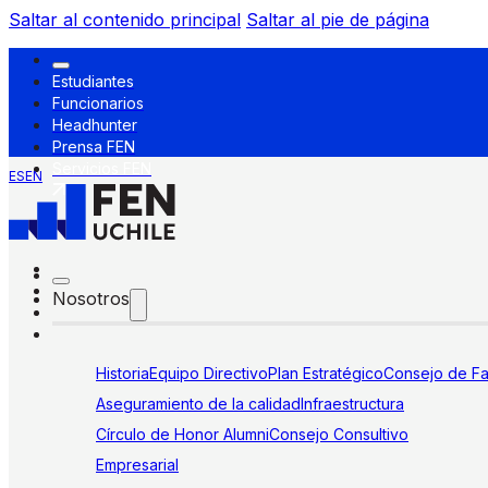
Saltar al contenido principal
Saltar al pie de página
Estudiantes
Funcionarios
Headhunter
Prensa FEN
Servicios FEN
ES
EN
Nosotros
Historia
Equipo Directivo
Plan Estratégico
Consejo de Fa
Aseguramiento de la calidad
Infraestructura
Círculo de Honor Alumni
Consejo Consultivo
Empresarial