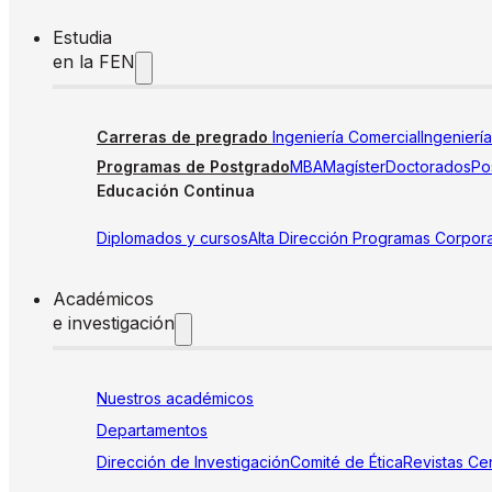
Estudia
en la FEN
Carreras de pregrado
Ingeniería Comercial
Ingenierí
Programas de Postgrado
MBA
Magíster
Doctorados
Pos
Educación Continua
Diplomados y cursos
Alta Dirección
Programas Corpora
Académicos
e investigación
Nuestros académicos
Departamentos
Dirección de Investigación
Comité de Ética
Revistas
Cen