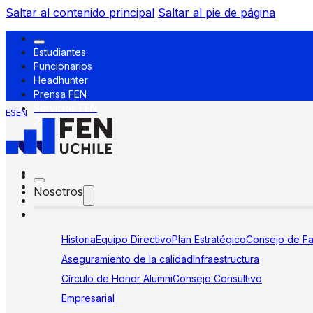
Saltar al contenido principal
Saltar al pie de página
Estudiantes
Funcionarios
Headhunter
Prensa FEN
Servicios FEN
ES
EN
Nosotros
Historia
Equipo Directivo
Plan Estratégico
Consejo de Fa
Aseguramiento de la calidad
Infraestructura
Círculo de Honor Alumni
Consejo Consultivo
Empresarial