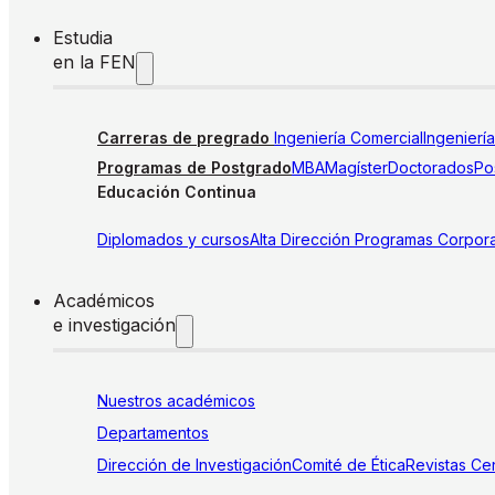
Estudia
en la FEN
Carreras de pregrado
Ingeniería Comercial
Ingenierí
Programas de Postgrado
MBA
Magíster
Doctorados
Pos
Educación Continua
Diplomados y cursos
Alta Dirección
Programas Corpora
Académicos
e investigación
Nuestros académicos
Departamentos
Dirección de Investigación
Comité de Ética
Revistas
Cen