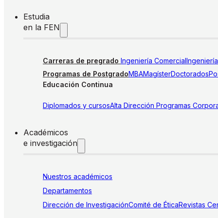
Estudia
en la FEN
Carreras de pregrado
Ingeniería Comercial
Ingenierí
Programas de Postgrado
MBA
Magíster
Doctorados
Pos
Educación Continua
Diplomados y cursos
Alta Dirección
Programas Corpora
Académicos
e investigación
Nuestros académicos
Departamentos
Dirección de Investigación
Comité de Ética
Revistas
Cen