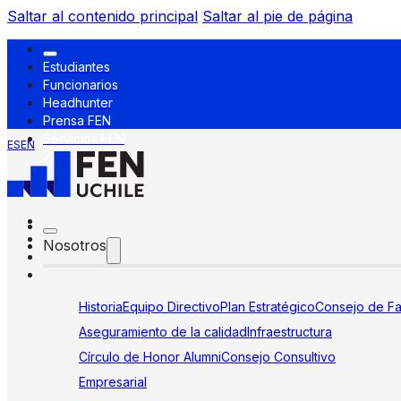
Saltar al contenido principal
Saltar al pie de página
Estudiantes
Funcionarios
Headhunter
Prensa FEN
Servicios FEN
ES
EN
Nosotros
Historia
Equipo Directivo
Plan Estratégico
Consejo de Fa
Aseguramiento de la calidad
Infraestructura
Círculo de Honor Alumni
Consejo Consultivo
Empresarial