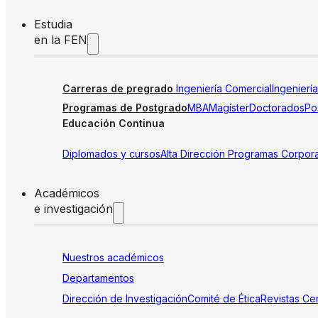
Estudia
en la FEN
Carreras de pregrado
Ingeniería Comercial
Ingenierí
Programas de Postgrado
MBA
Magíster
Doctorados
Pos
Educación Continua
Diplomados y cursos
Alta Dirección
Programas Corpora
Académicos
e investigación
Nuestros académicos
Departamentos
Dirección de Investigación
Comité de Ética
Revistas
Cen