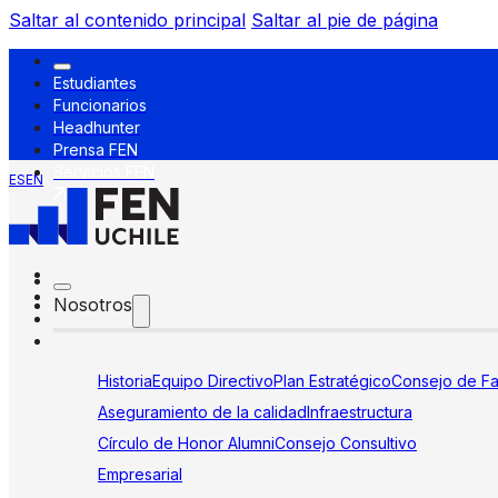
Saltar al contenido principal
Saltar al pie de página
Estudiantes
Funcionarios
Headhunter
Prensa FEN
Servicios FEN
ES
EN
Nosotros
Historia
Equipo Directivo
Plan Estratégico
Consejo de Fa
Aseguramiento de la calidad
Infraestructura
Círculo de Honor Alumni
Consejo Consultivo
Empresarial