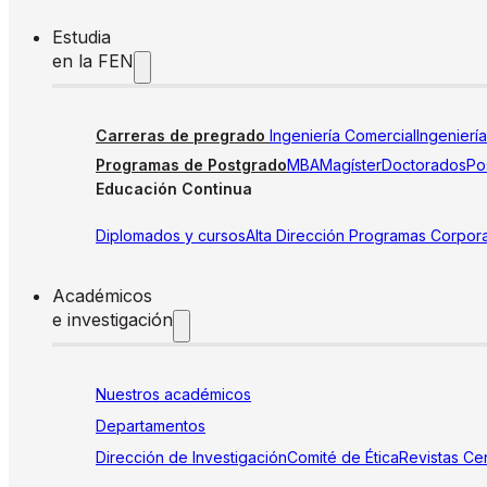
Estudia
en la FEN
Carreras de pregrado
Ingeniería Comercial
Ingenierí
Programas de Postgrado
MBA
Magíster
Doctorados
Pos
Educación Continua
Diplomados y cursos
Alta Dirección
Programas Corpora
Académicos
e investigación
Nuestros académicos
Departamentos
Dirección de Investigación
Comité de Ética
Revistas
Cen