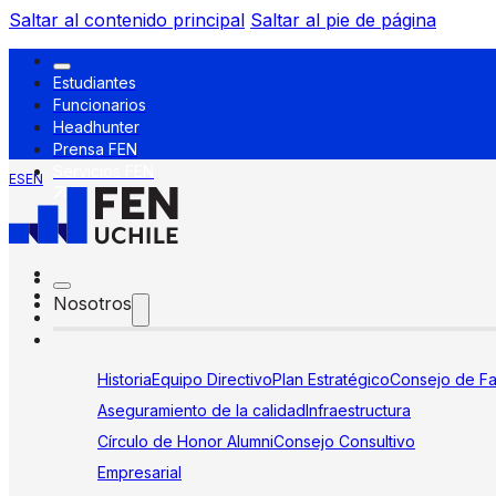
Saltar al contenido principal
Saltar al pie de página
Estudiantes
Funcionarios
Headhunter
Prensa FEN
Servicios FEN
ES
EN
Nosotros
Historia
Equipo Directivo
Plan Estratégico
Consejo de Fa
Aseguramiento de la calidad
Infraestructura
Círculo de Honor Alumni
Consejo Consultivo
Empresarial