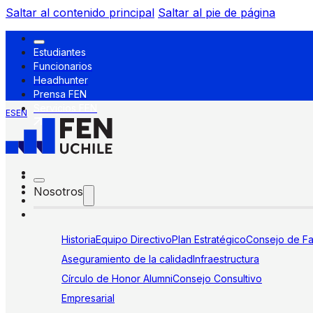
Saltar al contenido principal
Saltar al pie de página
Estudiantes
Funcionarios
Headhunter
Prensa FEN
Servicios FEN
ES
EN
Nosotros
Historia
Equipo Directivo
Plan Estratégico
Consejo de Fa
Aseguramiento de la calidad
Infraestructura
Círculo de Honor Alumni
Consejo Consultivo
Empresarial