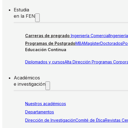
Estudia
en la FEN
Carreras de pregrado
Ingeniería Comercial
Ingenierí
Programas de Postgrado
MBA
Magíster
Doctorados
Pos
Educación Continua
Diplomados y cursos
Alta Dirección
Programas Corpora
Académicos
e investigación
Nuestros académicos
Departamentos
Dirección de Investigación
Comité de Ética
Revistas
Cen