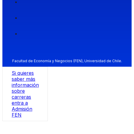
Facultad de Economía y Negocios (FEN), Universidad de Chile.
Si quieres
saber más
información
sobre
carreras
entra a
Admisión
FEN