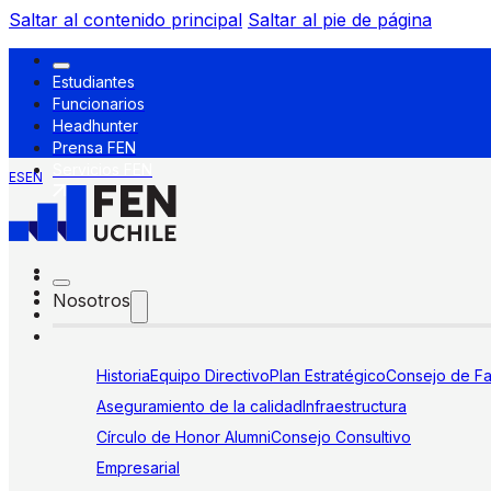
Saltar al contenido principal
Saltar al pie de página
Estudiantes
Funcionarios
Headhunter
Prensa FEN
Servicios FEN
ES
EN
Nosotros
Historia
Equipo Directivo
Plan Estratégico
Consejo de Fa
Aseguramiento de la calidad
Infraestructura
Círculo de Honor Alumni
Consejo Consultivo
Empresarial