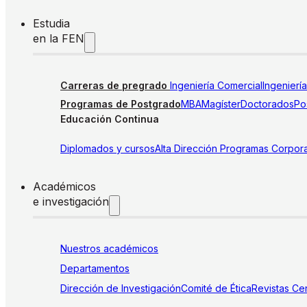
Estudia
en la FEN
Carreras de pregrado
Ingeniería Comercial
Ingenierí
Programas de Postgrado
MBA
Magíster
Doctorados
Pos
Educación Continua
Diplomados y cursos
Alta Dirección
Programas Corpora
Académicos
e investigación
Nuestros académicos
Departamentos
Dirección de Investigación
Comité de Ética
Revistas
Cen