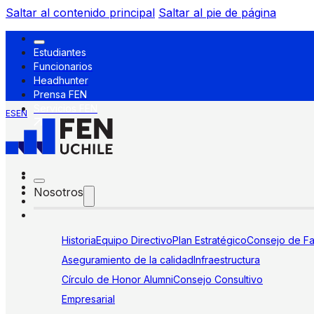
Saltar al contenido principal
Saltar al pie de página
Estudiantes
Funcionarios
Headhunter
Prensa FEN
Servicios FEN
ES
EN
Nosotros
Historia
Equipo Directivo
Plan Estratégico
Consejo de Fa
Aseguramiento de la calidad
Infraestructura
Círculo de Honor Alumni
Consejo Consultivo
Empresarial