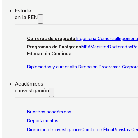
Estudia
en la FEN
Carreras de pregrado
Ingeniería Comercial
Ingenierí
Programas de Postgrado
MBA
Magíster
Doctorados
Pos
Educación Continua
Diplomados y cursos
Alta Dirección
Programas Corpora
Académicos
e investigación
Nuestros académicos
Departamentos
Dirección de Investigación
Comité de Ética
Revistas
Cen