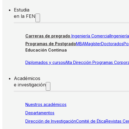
Estudia
en la FEN
Carreras de pregrado
Ingeniería Comercial
Ingenierí
Programas de Postgrado
MBA
Magíster
Doctorados
Pos
Educación Continua
Diplomados y cursos
Alta Dirección
Programas Corpora
Académicos
e investigación
Nuestros académicos
Departamentos
Dirección de Investigación
Comité de Ética
Revistas
Cen