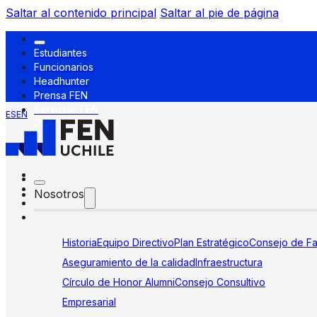
Saltar al contenido principal
Saltar al pie de página
Estudiantes
Funcionarios
Headhunter
Prensa FEN
Servicios FEN
ES
EN
Nosotros
Historia
Equipo Directivo
Plan Estratégico
Consejo de Fa
Aseguramiento de la calidad
Infraestructura
Círculo de Honor Alumni
Consejo Consultivo
Empresarial