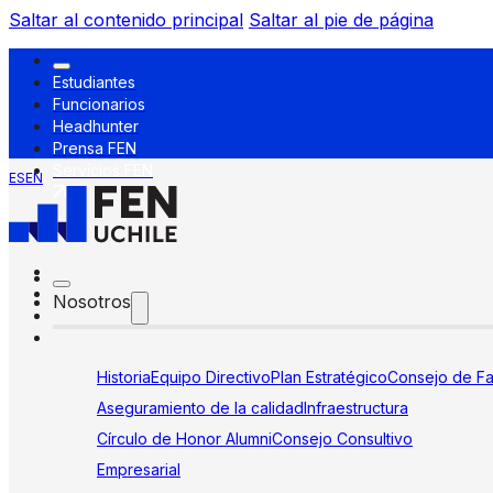
Saltar al contenido principal
Saltar al pie de página
Estudiantes
Funcionarios
Headhunter
Prensa FEN
Servicios FEN
ES
EN
Nosotros
Historia
Equipo Directivo
Plan Estratégico
Consejo de Fa
Aseguramiento de la calidad
Infraestructura
Círculo de Honor Alumni
Consejo Consultivo
Empresarial