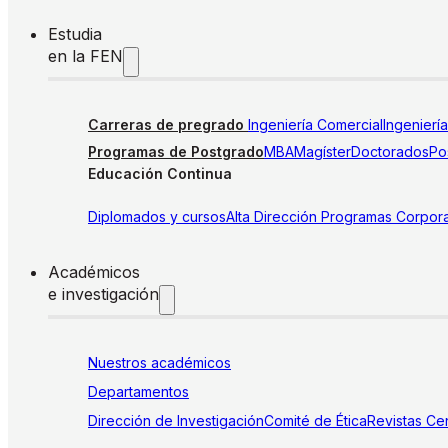
Estudia
en la FEN
Carreras de pregrado
Ingeniería Comercial
Ingenierí
Programas de Postgrado
MBA
Magíster
Doctorados
Pos
Educación Continua
Diplomados y cursos
Alta Dirección
Programas Corpora
Académicos
e investigación
Nuestros académicos
Departamentos
Dirección de Investigación
Comité de Ética
Revistas
Cen