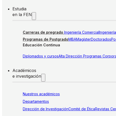
Estudia
en la FEN
Carreras de pregrado
Ingeniería Comercial
Ingenierí
Programas de Postgrado
MBA
Magíster
Doctorados
Pos
Educación Continua
Diplomados y cursos
Alta Dirección
Programas Corpora
Académicos
e investigación
Nuestros académicos
Departamentos
Dirección de Investigación
Comité de Ética
Revistas
Cen