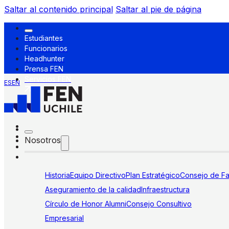
Saltar al contenido principal
Saltar al pie de página
Estudiantes
Funcionarios
Headhunter
Prensa FEN
Servicios FEN
ES
EN
Nosotros
Historia
Equipo Directivo
Plan Estratégico
Consejo de Fa
Aseguramiento de la calidad
Infraestructura
Círculo de Honor Alumni
Consejo Consultivo
Empresarial