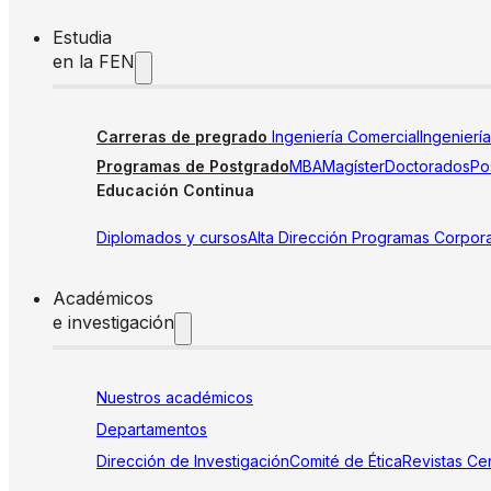
Estudia
en la FEN
Carreras de pregrado
Ingeniería Comercial
Ingenierí
Programas de Postgrado
MBA
Magíster
Doctorados
Pos
Educación Continua
Diplomados y cursos
Alta Dirección
Programas Corpora
Académicos
e investigación
Nuestros académicos
Departamentos
Dirección de Investigación
Comité de Ética
Revistas
Cen