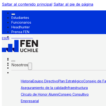
Saltar al contenido principal
Saltar al pie de página
Estudiantes
Funcionarios
Headhunter
Prensa FEN
Servicios FEN
ES
EN
Nosotros
Historia
Equipo Directivo
Plan Estratégico
Consejo de Fa
Aseguramiento de la calidad
Infraestructura
Círculo de Honor Alumni
Consejo Consultivo
Empresarial