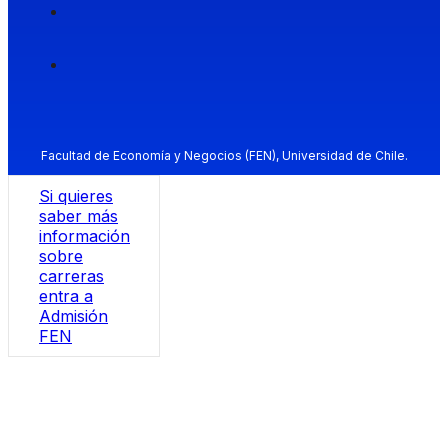
Facultad de Economía y Negocios (FEN), Universidad de Chile.
Si quieres
saber más
información
sobre
carreras
entra a
Admisión
FEN