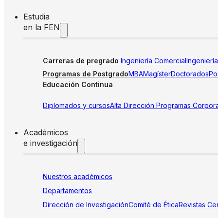
Estudia
en la FEN
Carreras de pregrado
Ingeniería Comercial
Ingenierí
Programas de Postgrado
MBA
Magíster
Doctorados
Pos
Educación Continua
Diplomados y cursos
Alta Dirección
Programas Corpora
Académicos
e investigación
Nuestros académicos
Departamentos
Dirección de Investigación
Comité de Ética
Revistas
Cen