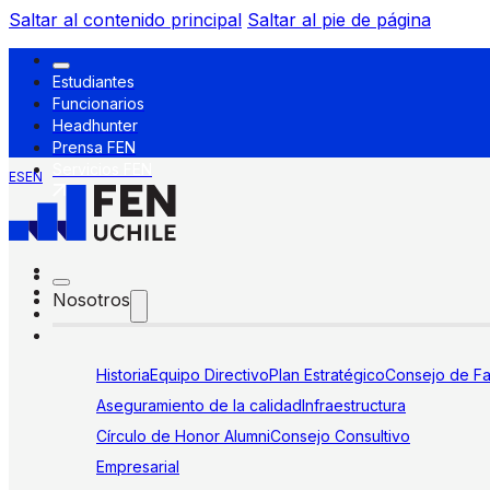
Saltar al contenido principal
Saltar al pie de página
Estudiantes
Funcionarios
Headhunter
Prensa FEN
Servicios FEN
ES
EN
Nosotros
Historia
Equipo Directivo
Plan Estratégico
Consejo de Fa
Aseguramiento de la calidad
Infraestructura
Círculo de Honor Alumni
Consejo Consultivo
Empresarial