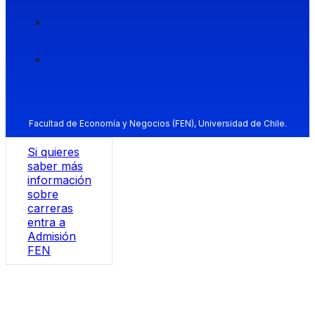
Facultad de Economía y Negocios (FEN), Universidad de Chile.
Si quieres
saber más
información
sobre
carreras
entra a
Admisión
FEN