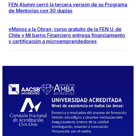
FEN Alumni cerró la tercera versión de su Programa
de Mentorías con 30 duplas
«Manos a la Obra»: curso gratuito de la FEN U. de
Chile y Mi barrio Financiero entrega financiamiento
y certificación a microemprendedores