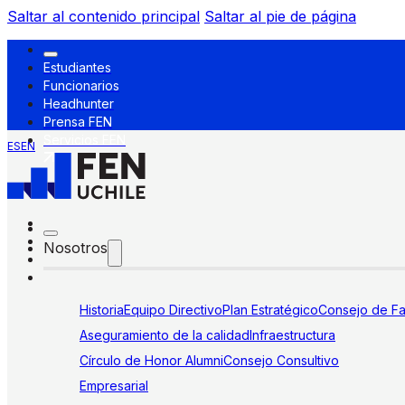
Saltar al contenido principal
Saltar al pie de página
Estudiantes
Funcionarios
Headhunter
Prensa FEN
Servicios FEN
ES
EN
Nosotros
Historia
Equipo Directivo
Plan Estratégico
Consejo de Fa
Aseguramiento de la calidad
Infraestructura
Círculo de Honor Alumni
Consejo Consultivo
Empresarial