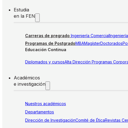
Estudia
en la FEN
Carreras de pregrado
Ingeniería Comercial
Ingenierí
Programas de Postgrado
MBA
Magíster
Doctorados
Pos
Educación Continua
Diplomados y cursos
Alta Dirección
Programas Corpora
Académicos
e investigación
Nuestros académicos
Departamentos
Dirección de Investigación
Comité de Ética
Revistas
Cen