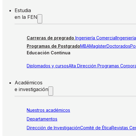
Estudia
en la FEN
Carreras de pregrado
Ingeniería Comercial
Ingenierí
Programas de Postgrado
MBA
Magíster
Doctorados
Pos
Educación Continua
Diplomados y cursos
Alta Dirección
Programas Corpora
Académicos
e investigación
Nuestros académicos
Departamentos
Dirección de Investigación
Comité de Ética
Revistas
Cen