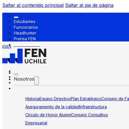
Saltar al contenido principal
Saltar al pie de página
Estudiantes
Funcionarios
Headhunter
Prensa FEN
Servicios FEN
ES
EN
Nosotros
Historia
Equipo Directivo
Plan Estratégico
Consejo de Fa
Aseguramiento de la calidad
Infraestructura
Círculo de Honor Alumni
Consejo Consultivo
Empresarial