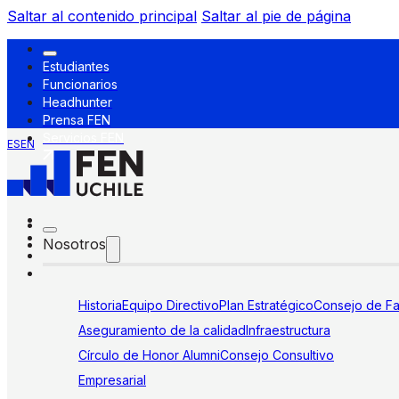
Saltar al contenido principal
Saltar al pie de página
Estudiantes
Funcionarios
Headhunter
Prensa FEN
Servicios FEN
ES
EN
Nosotros
Historia
Equipo Directivo
Plan Estratégico
Consejo de Fa
Aseguramiento de la calidad
Infraestructura
Círculo de Honor Alumni
Consejo Consultivo
Empresarial