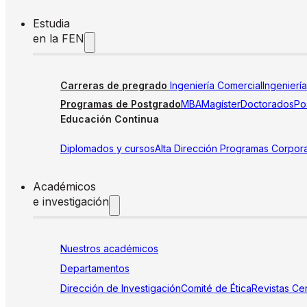
Estudia
en la FEN
Carreras de pregrado
Ingeniería Comercial
Ingenierí
Programas de Postgrado
MBA
Magíster
Doctorados
Pos
Educación Continua
Diplomados y cursos
Alta Dirección
Programas Corpora
Académicos
e investigación
Nuestros académicos
Departamentos
Dirección de Investigación
Comité de Ética
Revistas
Cen