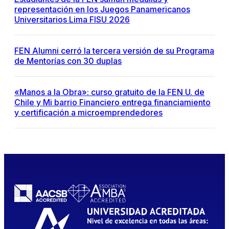
representación en los Juegos Panamericanos
Universitarios Lima FISU 2026
FEN Alumni cerró la tercera versión de su Programa
de Mentorías con 30 duplas
«Manos a la Obra»: curso gratuito de la FEN U. de
Chile y Mi barrio Financiero entrega financiamiento
y certificación a microemprendedores