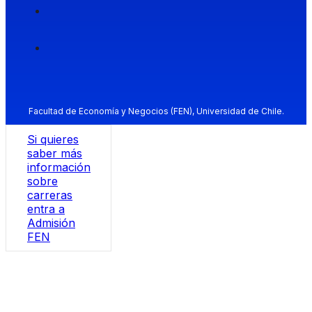
Facultad de Economía y Negocios (FEN), Universidad de Chile.
Si quieres
saber más
información
sobre
carreras
entra a
Admisión
FEN