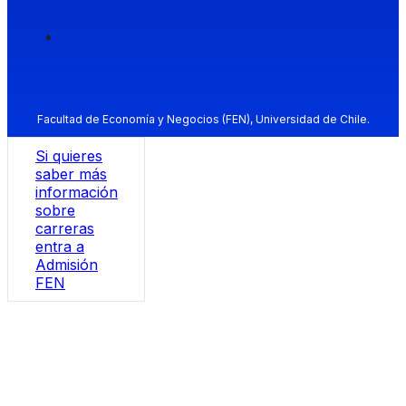
Facultad de Economía y Negocios (FEN), Universidad de Chile.
Si quieres
saber más
información
sobre
carreras
entra a
Admisión
FEN