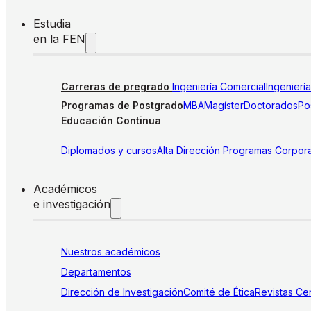
Estudia
en la FEN
Carreras de pregrado
Ingeniería Comercial
Ingenierí
Programas de Postgrado
MBA
Magíster
Doctorados
Pos
Educación Continua
Diplomados y cursos
Alta Dirección
Programas Corpora
Académicos
e investigación
Nuestros académicos
Departamentos
Dirección de Investigación
Comité de Ética
Revistas
Cen