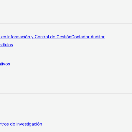
a en Información y Control de Gestión
Contador Auditor
títulos
tivos
tros de investigación