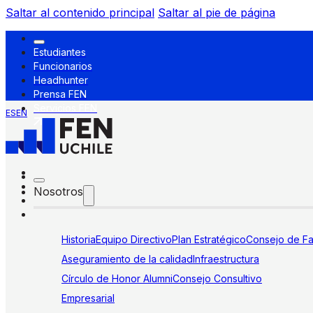
Saltar al contenido principal
Saltar al pie de página
Estudiantes
Funcionarios
Headhunter
Prensa FEN
Servicios FEN
ES
EN
Nosotros
Historia
Equipo Directivo
Plan Estratégico
Consejo de Fa
Aseguramiento de la calidad
Infraestructura
Círculo de Honor Alumni
Consejo Consultivo
Empresarial