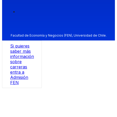
Facultad de Economía y Negocios (FEN), Universidad de Chile.
Si quieres
saber más
información
sobre
carreras
entra a
Admisión
FEN