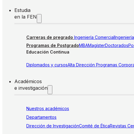
Estudia
en la FEN
Carreras de pregrado
Ingeniería Comercial
Ingenierí
Programas de Postgrado
MBA
Magíster
Doctorados
Pos
Educación Continua
Diplomados y cursos
Alta Dirección
Programas Corpora
Académicos
e investigación
Nuestros académicos
Departamentos
Dirección de Investigación
Comité de Ética
Revistas
Cen