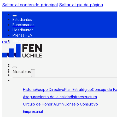
Saltar al contenido principal
Saltar al pie de página
Estudiantes
Funcionarios
Headhunter
Prensa FEN
Servicios FEN
ES
EN
Nosotros
Historia
Equipo Directivo
Plan Estratégico
Consejo de Fa
Aseguramiento de la calidad
Infraestructura
Círculo de Honor Alumni
Consejo Consultivo
Empresarial