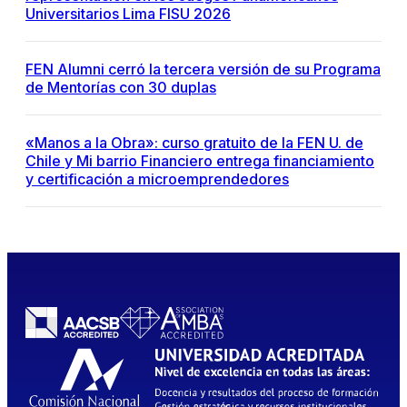
Universitarios Lima FISU 2026
FEN Alumni cerró la tercera versión de su Programa
de Mentorías con 30 duplas
«Manos a la Obra»: curso gratuito de la FEN U. de
Chile y Mi barrio Financiero entrega financiamiento
y certificación a microemprendedores