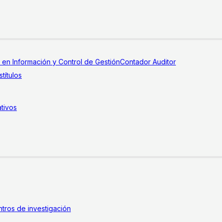
a en Información y Control de Gestión
Contador Auditor
títulos
tivos
tros de investigación