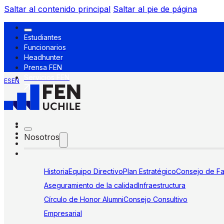
Saltar al contenido principal
Saltar al pie de página
Estudiantes
Funcionarios
Headhunter
Prensa FEN
Servicios FEN
ES
EN
Nosotros
Historia
Equipo Directivo
Plan Estratégico
Consejo de Fa
Aseguramiento de la calidad
Infraestructura
Círculo de Honor Alumni
Consejo Consultivo
Empresarial