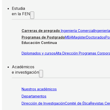
Estudia
en la FEN
Carreras de pregrado
Ingeniería Comercial
Ingenierí
Programas de Postgrado
MBA
Magíster
Doctorados
Pos
Educación Continua
Diplomados y cursos
Alta Dirección
Programas Corpora
Académicos
e investigación
Nuestros académicos
Departamentos
Dirección de Investigación
Comité de Ética
Revistas
Cen