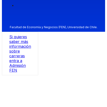
Facultad de Economía y Negocios (FEN), Universidad de Chile.
Si quieres
saber más
información
sobre
carreras
entra a
Admisión
FEN