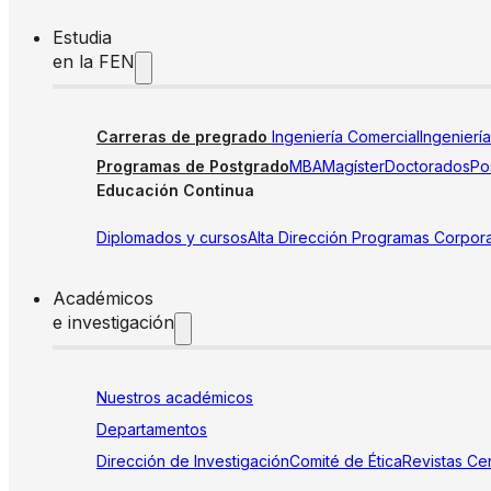
Estudia
en la FEN
Carreras de pregrado
Ingeniería Comercial
Ingenierí
Programas de Postgrado
MBA
Magíster
Doctorados
Pos
Educación Continua
Diplomados y cursos
Alta Dirección
Programas Corpora
Académicos
e investigación
Nuestros académicos
Departamentos
Dirección de Investigación
Comité de Ética
Revistas
Cen