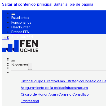
Saltar al contenido principal
Saltar al pie de página
Estudiantes
Funcionarios
Headhunter
Prensa FEN
Servicios FEN
ES
EN
Nosotros
Historia
Equipo Directivo
Plan Estratégico
Consejo de Fa
Aseguramiento de la calidad
Infraestructura
Círculo de Honor Alumni
Consejo Consultivo
Empresarial