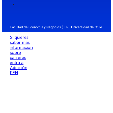
Facultad de Economía y Negocios (FEN), Universidad de Chile.
Si quieres
saber más
información
sobre
carreras
entra a
Admisión
FEN