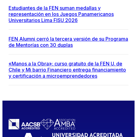
Estudiantes de la FEN suman medallas y
representación en los Juegos Panamericanos
Universitarios Lima FISU 2026
FEN Alumni cerró la tercera versión de su Programa
de Mentorías con 30 duplas
«Manos a la Obra»: curso gratuito de la FEN U. de
Chile y Mi barrio Financiero entrega financiamiento
y certificación a microemprendedores