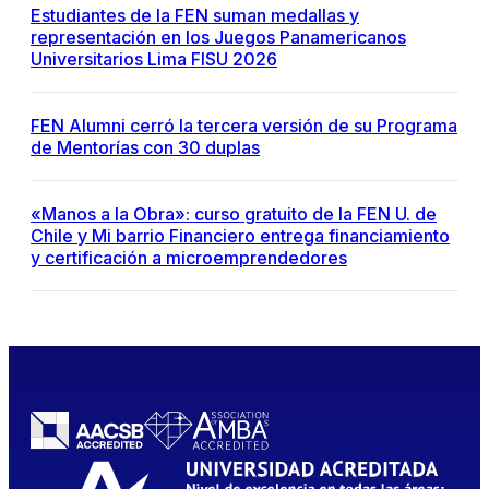
Estudiantes de la FEN suman medallas y
representación en los Juegos Panamericanos
Universitarios Lima FISU 2026
FEN Alumni cerró la tercera versión de su Programa
de Mentorías con 30 duplas
«Manos a la Obra»: curso gratuito de la FEN U. de
Chile y Mi barrio Financiero entrega financiamiento
y certificación a microemprendedores