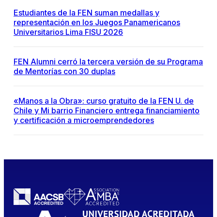
Estudiantes de la FEN suman medallas y
representación en los Juegos Panamericanos
Universitarios Lima FISU 2026
FEN Alumni cerró la tercera versión de su Programa
de Mentorías con 30 duplas
«Manos a la Obra»: curso gratuito de la FEN U. de
Chile y Mi barrio Financiero entrega financiamiento
y certificación a microemprendedores