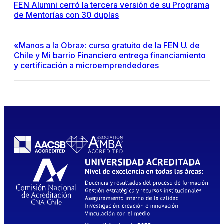
FEN Alumni cerró la tercera versión de su Programa
de Mentorías con 30 duplas
«Manos a la Obra»: curso gratuito de la FEN U. de
Chile y Mi barrio Financiero entrega financiamiento
y certificación a microemprendedores