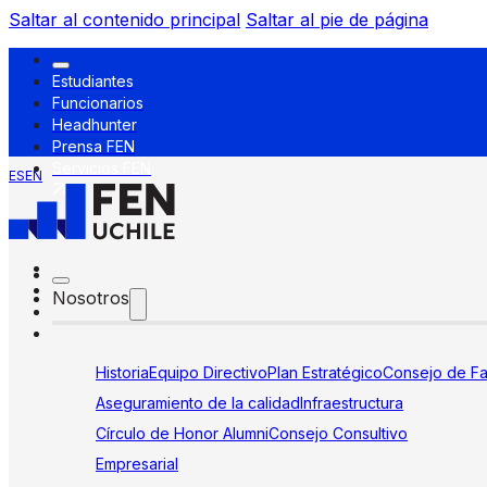
Saltar al contenido principal
Saltar al pie de página
Estudiantes
Funcionarios
Headhunter
Prensa FEN
Servicios FEN
ES
EN
Nosotros
Historia
Equipo Directivo
Plan Estratégico
Consejo de Fa
Aseguramiento de la calidad
Infraestructura
Círculo de Honor Alumni
Consejo Consultivo
Empresarial