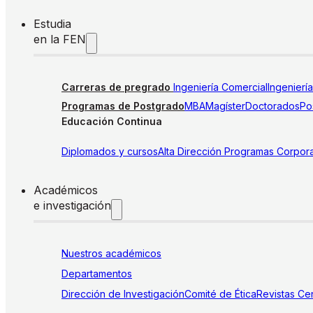
Estudia
en la FEN
Carreras de pregrado
Ingeniería Comercial
Ingenierí
Programas de Postgrado
MBA
Magíster
Doctorados
Pos
Educación Continua
Diplomados y cursos
Alta Dirección
Programas Corpora
Académicos
e investigación
Nuestros académicos
Departamentos
Dirección de Investigación
Comité de Ética
Revistas
Cen