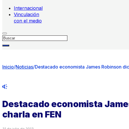
Internacional
Vinculación
con el medio
Buscar
Inicio
/
Noticias
/
Destacado economista James Robinson dict
Destacado economista James
charla en FEN
31 de julio de 2013