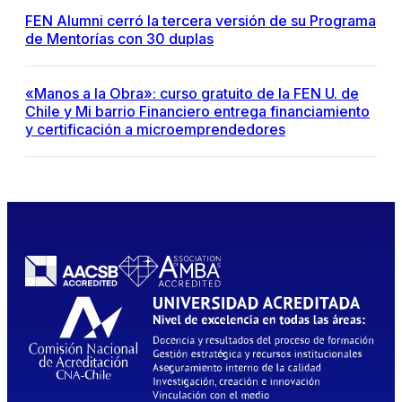
FEN Alumni cerró la tercera versión de su Programa
de Mentorías con 30 duplas
«Manos a la Obra»: curso gratuito de la FEN U. de
Chile y Mi barrio Financiero entrega financiamiento
y certificación a microemprendedores